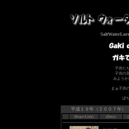
SaltWaterLure
子供た
子供の
みよう
まぁ子供
ぼち
平成１９年（２００７年）
(Repo-Link)
(Date)